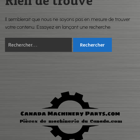
Rien de trouvé
Pièces usagées
BOUTIQUE
Pieces neuve similaire
Il semblerait que nous ne soyons pas en mesure de trouver
CONTACT
votre contenu. Essayez en lançant une recherche.
Filtration
Rechercher :
HIFI
Boutique
Contact