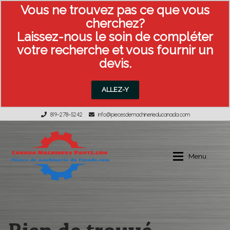
Vous ne trouvez pas ce que vous
cherchez?
Laissez-nous le soin de compléter
votre recherche et vous fournir un
devis.
ALLEZ-Y
819-278-5242
info@piecesdemachinerieducanada.com
Aller
Aller
à
au
Menu
la
contenu
navigation
Équipement usagée
MON COMPTE