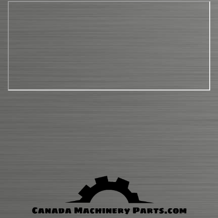
Pièces usagées
HIFI
BOUTIQUE
Pieces neuve similaire
CONTACT
Filtration
HIFI
Boutique
Contact