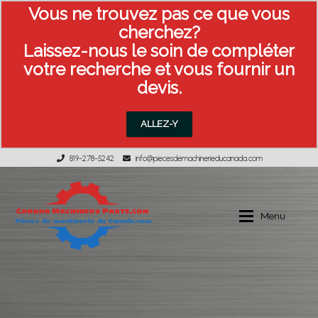
Vous ne trouvez pas ce que vous
cherchez?
Laissez-nous le soin de compléter
votre recherche et vous fournir un
devis.
ALLEZ-Y
819-278-5242
info@piecesdemachinerieducanada.com
Aller
Aller
à
au
Menu
la
contenu
navigation
Équipement usagée
MON COMPTE