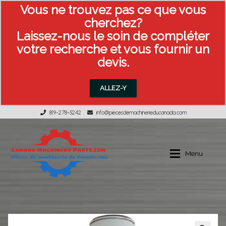
Vous ne trouvez pas ce que vous
cherchez?
Laissez-nous le soin de compléter
votre recherche et vous fournir un
devis.
ALLEZ-Y
819-278-5242
info@piecesdemachinerieducanada.com
Aller
Aller
à
au
Menu
la
contenu
navigation
Équipement usagée
MON COMPTE