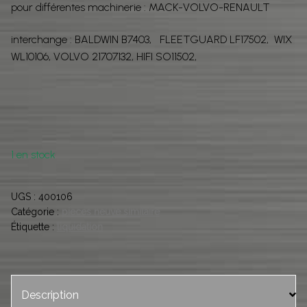
pour différentes machinerie : MACK-VOLVO-RENAULT
interchange : BALDWIN B7403, FLEETGUARD LF17502, WIX
WL10106, VOLVO 21707132, HIFI SO11502,
1 en stock
UGS :
400106
Catégorie :
pieces neuve similaire
Étiquette :
liquidation
Description