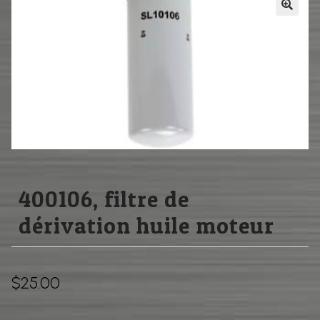
Pièces usagées
BOUTIQUE
Pieces neuve similaire
CONTACT
Filtration
HIFI
Boutique
Contact
400106, filtre de
dérivation huile moteur
$
25.00