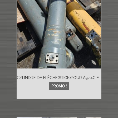
CYLINDRE DE FLÈCHE(STICK)POUR A924C ET LH30 #9626298REBÂTI
PROMO !