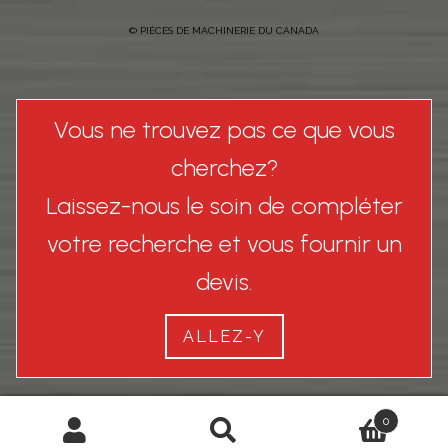
© PIÈCES DE MACHINERIE DU CANADA
Vous ne trouvez pas ce que vous
cherchez?
Laissez-nous le soin de compléter
votre recherche et vous fournir un
devis.
ALLEZ-Y
0
Recherche
Recherche