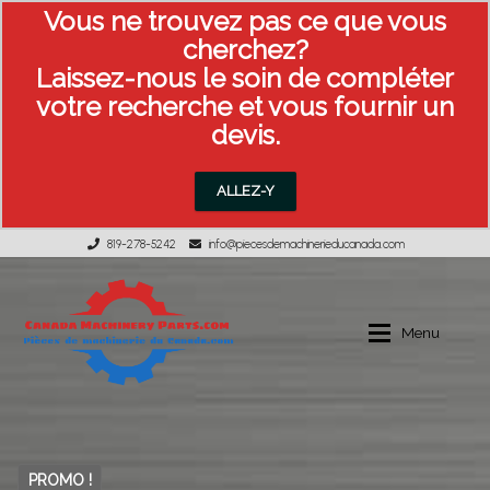
Vous ne trouvez pas ce que vous
cherchez?
Laissez-nous le soin de compléter
votre recherche et vous fournir un
devis.
ALLEZ-Y
819-278-5242
info@piecesdemachinerieducanada.com
Aller
Aller
à
au
Menu
la
contenu
navigation
Équipement usagée
PROMO !
MON COMPTE