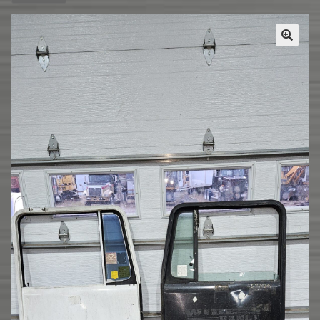
Pièces usagées
BOUTIQUE
Pieces neuve similaire
CONTACT
Filtration
HIFI
Boutique
Contact