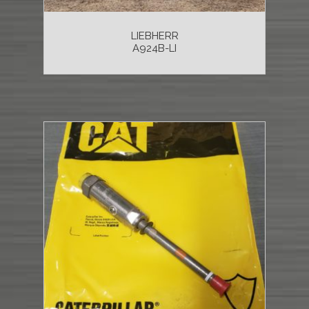
LIEBHERR
A924B-LI