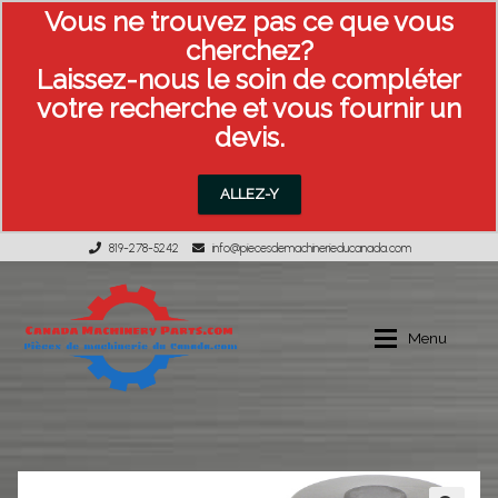
Vous ne trouvez pas ce que vous
cherchez?
Laissez-nous le soin de compléter
votre recherche et vous fournir un
devis.
ALLEZ-Y
819-278-5242
info@piecesdemachinerieducanada.com
Aller
Aller
à
au
Menu
la
contenu
navigation
Équipement usagée
MON COMPTE