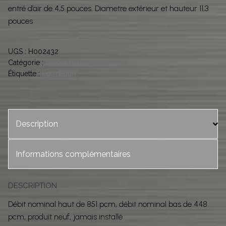
entré d’air de 4,5 pouces. Diametre extérieur et hauteur 11,3
pouces
UGS :
H002432
Catégorie :
pieces neuve similaire
Étiquette :
liquidation
Description
Informations complémentaires
DESCRIPTION
Débit nominal haut de 851 pcm, débit nominal bas de 448
pcm, produit neuf, jamais installé