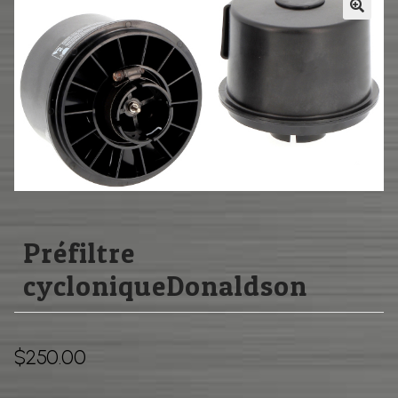
Pièces usagées
BOUTIQUE
Pieces neuve similaire
CONTACT
Filtration
HIFI
Boutique
Contact
Préfiltre
cycloniqueDonaldson
$
250.00