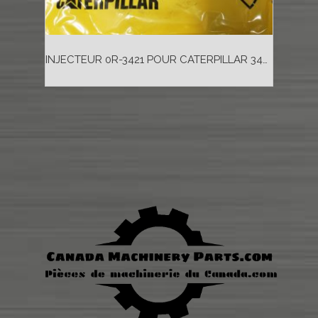
INJECTEUR 0R-3421 POUR CATERPILLAR 3406B